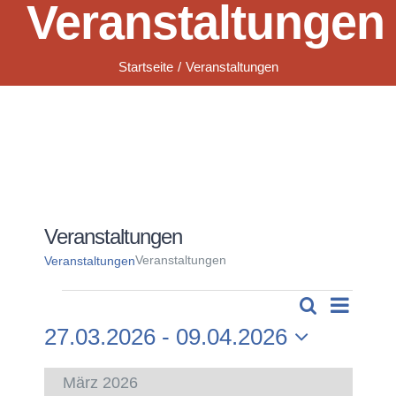
Veranstaltungen
Startseite
Veranstaltungen
Veranstaltungen
Veranstaltungen
Veranstaltungen
Verans
Suche
Veranstaltungen
Liste
Veransta
Ansich
27.03.2026
 - 
09.04.2026
Naviga
Datum
Suche
wählen.
März 2026