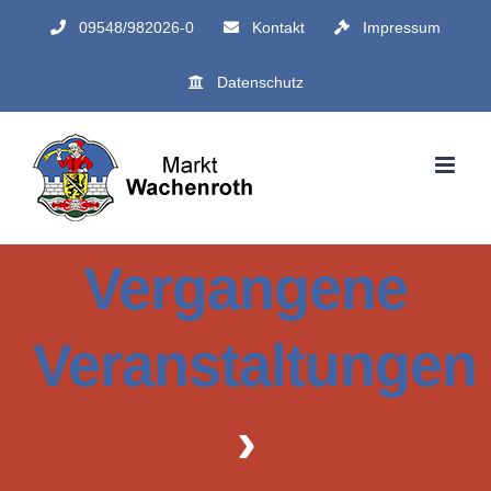
Zum
09548/982026-0
Kontakt
Impressum
Inhalt
Datenschutz
springen
Vergangene
Veranstaltungen
›