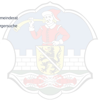
meinderat
rgersuche
z