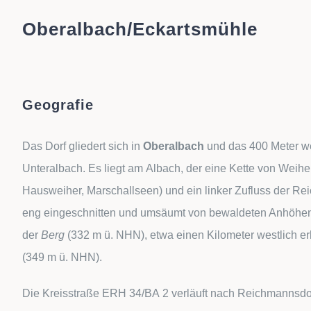
Oberalbach/Eckartsmühle
Geografie
Das Dorf gliedert sich in
Oberalbach
und das 400 Meter we
Unteralbach. Es liegt am Albach, der eine Kette von Weihe
Hausweiher, Marschallseen) und ein linker Zufluss der Reic
eng eingeschnitten und umsäumt von bewaldeten Anhöhen.
der
Berg
(332
m ü. NHN
), etwa einen Kilometer westlich e
(349
m ü. NHN
).
Die Kreisstraße ERH 34/BA 2 verläuft nach Reichmannsdor