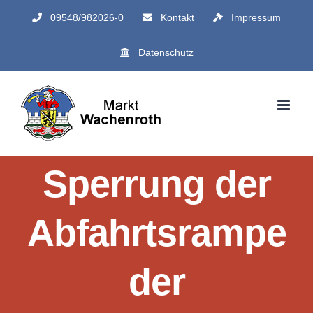
Zum
09548/982026-0
Kontakt
Impressum
Inhalt
Datenschutz
springen
Sperrung der
Abfahrtsrampe
der